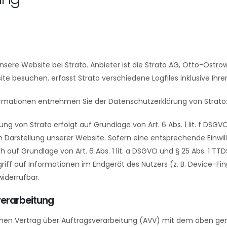
nsere Website bei Strato. Anbieter ist die Strato AG, Otto-Ostro
te besuchen, erfasst Strato verschiedene Logfiles inklusive Ihre
ormationen entnehmen Sie der Datenschutzerklärung von Strato
ng von Strato erfolgt auf Grundlage von Art. 6 Abs. 1 lit. f DSGV
n Darstellung unserer Website. Sofern eine entsprechende Einwil
ch auf Grundlage von Art. 6 Abs. 1 lit. a DSGVO und § 25 Abs. 1 TT
riff auf Informationen im Endgerät des Nutzers (z. B. Device-Fin
 widerrufbar.
erarbeitung
nen Vertrag über Auftragsverarbeitung (AVV) mit dem oben gen