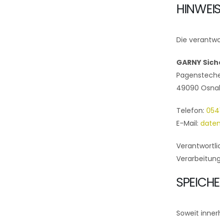
HINWEI
Die verantwo
GARNY Sich
Pagensteche
49090 Osna
Telefon:
054
E-Mail:
daten
Verantwortli
Verarbeitung
SPEICH
Soweit inner