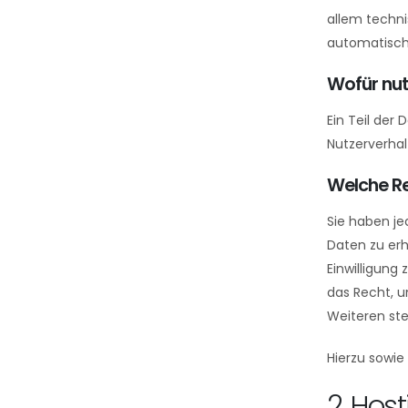
allem techni
automatisch,
Wofür nut
Ein Teil der
Nutzerverha
Welche Re
Sie haben je
Daten zu erh
Einwilligung
das Recht, 
Weiteren ste
Hierzu sowie
2. Hos